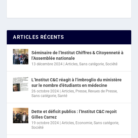
ARTICLES RÉCENTS
Séminaire de l’Institut Chiffres & Citoyenneté à
l’Assemblée nationale
13 décembre 2024
|
Articles
,
Sans catégorie
,
Société
L’Institut C&C réagit à l’imbroglio du ministère
sur le nombre d’étudiants en médecine
26 octobre 2024
|
Articles
,
Presse
,
Revues de Presse
,
Sans catégorie
,
Santé
Dette et déficit publics : l’Institut C&C reçoit
Gilles Carrez
19 octobre 2024
|
Articles
,
Economie
,
Sans catégorie
,
Société