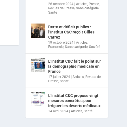
26 octobre 2024
|
Articles
,
Presse
,
Revues de Presse
,
Sans catégorie
,
Santé
Dette et déficit publics :
l’Institut C&C reçoit Gilles
Carrez
19 octobre 2024
|
Articles
,
Economie
,
Sans catégorie
,
Société
L’Institut C&C fait le point sur
la démographie médicale en
France
17 juillet 2024
|
Articles
,
Revues de
Presse
,
Santé
L’Institut C&C propose vingt
mesures concrètes pour
irriguer les déserts médicaux
14 avril 2024
|
Articles
,
Santé