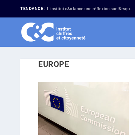
TENDANCE :
L’institut c&c lance une réflexion sur l&rsqu...
EUROPE