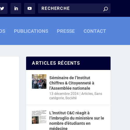
OS
PUBLICATIONS
PRESSE
CONTACT
ARTICLES RÉCENTS
Séminaire de l’Institut
Chiffres & Citoyenneté à
l’Assemblée nationale
13 décembre 2024
|
Articles
,
Sans
catégorie
,
Société
L’Institut C&C réagit à
l’imbroglio du ministère sur le
nombre d’étudiants en
médecine