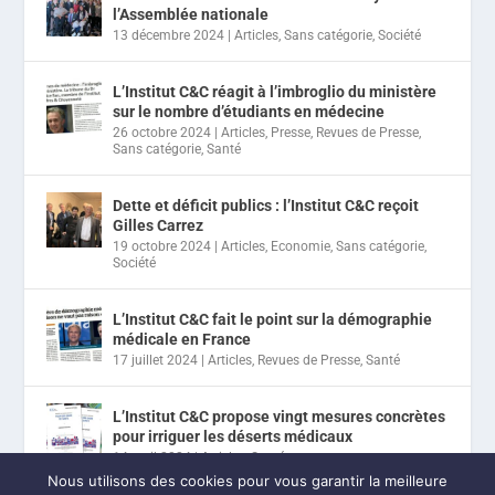
l’Assemblée nationale
13 décembre 2024
|
Articles
,
Sans catégorie
,
Société
L’Institut C&C réagit à l’imbroglio du ministère
sur le nombre d’étudiants en médecine
26 octobre 2024
|
Articles
,
Presse
,
Revues de Presse
,
Sans catégorie
,
Santé
Dette et déficit publics : l’Institut C&C reçoit
Gilles Carrez
19 octobre 2024
|
Articles
,
Economie
,
Sans catégorie
,
Société
L’Institut C&C fait le point sur la démographie
médicale en France
17 juillet 2024
|
Articles
,
Revues de Presse
,
Santé
L’Institut C&C propose vingt mesures concrètes
pour irriguer les déserts médicaux
14 avril 2024
|
Articles
,
Santé
Nous utilisons des cookies pour vous garantir la meilleure