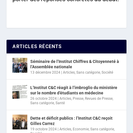
ARTICLES RÉCENTS
Séminaire de l’Institut Chiffres & Citoyenneté à
l’Assemblée nationale
13 décembre 2024
|
Articles
,
Sans catégorie
,
Société
L’Institut C&C réagit à l’imbroglio du ministère
sur le nombre d’étudiants en médecine
26 octobre 2024
|
Articles
,
Presse
,
Revues de Presse
,
Sans catégorie
,
Santé
Dette et déficit publics : l’Institut C&C reçoit
Gilles Carrez
19 octobre 2024
|
Articles
,
Economie
,
Sans catégorie
,