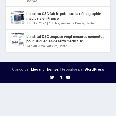
Société
L’Institut C&C fait le point sur la démographie
médicale en France
17 juillet 2024
|
Articles
,
Revues de Presse
,
Santé
L’Institut C&C propose vingt mesures concrètes
pour irriguer les déserts médicaux
14 avril 2024
|
Articles
,
Santé
Conçu par
Elegant Themes
| Propulsé par
WordPress