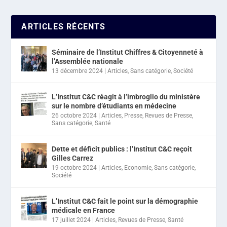
ARTICLES RÉCENTS
Séminaire de l’Institut Chiffres & Citoyenneté à
l’Assemblée nationale
13 décembre 2024
|
Articles
,
Sans catégorie
,
Société
L’Institut C&C réagit à l’imbroglio du ministère
sur le nombre d’étudiants en médecine
26 octobre 2024
|
Articles
,
Presse
,
Revues de Presse
,
Sans catégorie
,
Santé
Dette et déficit publics : l’Institut C&C reçoit
Gilles Carrez
19 octobre 2024
|
Articles
,
Economie
,
Sans catégorie
,
Société
L’Institut C&C fait le point sur la démographie
médicale en France
17 juillet 2024
|
Articles
,
Revues de Presse
,
Santé