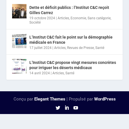
Dette et déficit publics : l’Institut C&C reçoit
Gilles Carrez
19 octobre 2024
|
Articles
,
Economie
,
Sans catégorie
,
Société
L’Institut C&C fait le point sur la démographie
médicale en France
17 juillet 2024
|
Articles
,
Revues de Presse
,
Santé
L’Institut C&C propose vingt mesures concrètes
pour irriguer les déserts médicaux
14 avril 2024
|
Articles
,
Santé
Conçu par
Elegant Themes
| Propulsé par
WordPress