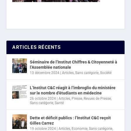
ARTICLES RÉCENTS
Séminaire de l’Institut Chiffres & Citoyenneté à
l’Assemblée nationale
13 décembre 2024
|
Articles
,
Sans catégorie
,
Société
L’Institut C&C réagit à l’imbroglio du ministère
sur le nombre d’étudiants en médecine
26 octobre 2024
|
Articles
,
Presse
,
Revues de Presse
,
Sans catégorie
,
Santé
Dette et déficit publics : l’Institut C&C reçoit
Gilles Carrez
19 octobre 2024
|
Articles
,
Economie
,
Sans catégorie
,