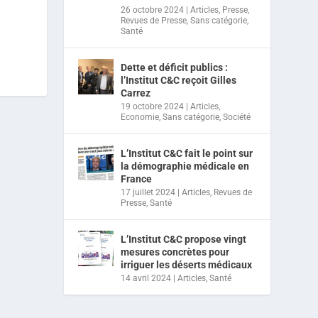
26 octobre 2024
|
Articles
,
Presse
,
Revues de Presse
,
Sans catégorie
,
Santé
Dette et déficit publics :
l’Institut C&C reçoit Gilles
Carrez
19 octobre 2024
|
Articles
,
Economie
,
Sans catégorie
,
Société
L’Institut C&C fait le point sur
la démographie médicale en
France
17 juillet 2024
|
Articles
,
Revues de
Presse
,
Santé
L’Institut C&C propose vingt
mesures concrètes pour
irriguer les déserts médicaux
14 avril 2024
|
Articles
,
Santé