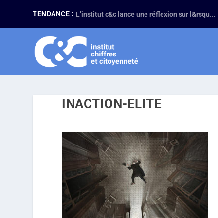
TENDANCE :
L’institut c&c lance une réflexion sur l&rsqu...
INACTION-ELITE