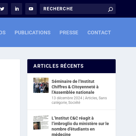
OS
PUBLICATIONS
PRESSE
CONTACT
ARTICLES RÉCENTS
Séminaire de l’Institut
Chiffres & Citoyenneté à
l’Assemblée nationale
13 décembre 2024
|
Articles
,
Sans
catégorie
,
Société
L’Institut C&C réagit à
l’imbroglio du ministère sur le
nombre d’étudiants en
médecine