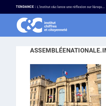
TENDANCE :
L’institut c&c lance une réflexion sur l&rsqu...
ASSEMBLÉENATIONALE.I