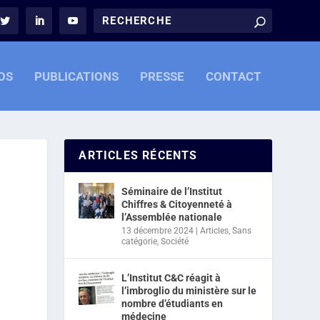
OS
PUBLICATIONS
PRESSE
CONTACT
ARTICLES RÉCENTS
Séminaire de l’Institut
Chiffres & Citoyenneté à
l’Assemblée nationale
13 décembre 2024
|
Articles
,
Sans
catégorie
,
Société
L’Institut C&C réagit à
l’imbroglio du ministère sur le
nombre d’étudiants en
médecine