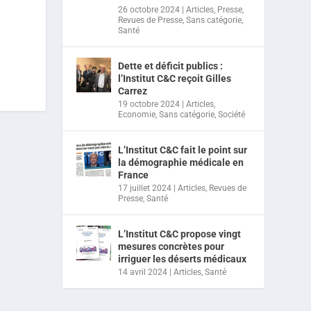
26 octobre 2024
|
Articles
,
Presse
,
Revues de Presse
,
Sans catégorie
,
Santé
Dette et déficit publics :
l’Institut C&C reçoit Gilles
Carrez
19 octobre 2024
|
Articles
,
Economie
,
Sans catégorie
,
Société
L’Institut C&C fait le point sur
la démographie médicale en
France
17 juillet 2024
|
Articles
,
Revues de
Presse
,
Santé
L’Institut C&C propose vingt
mesures concrètes pour
irriguer les déserts médicaux
14 avril 2024
|
Articles
,
Santé