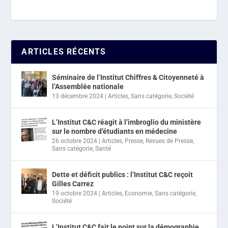
ARTICLES RÉCENTS
Séminaire de l’Institut Chiffres & Citoyenneté à
l’Assemblée nationale
13 décembre 2024
|
Articles
,
Sans catégorie
,
Société
L’Institut C&C réagit à l’imbroglio du ministère
sur le nombre d’étudiants en médecine
26 octobre 2024
|
Articles
,
Presse
,
Revues de Presse
,
Sans catégorie
,
Santé
Dette et déficit publics : l’Institut C&C reçoit
Gilles Carrez
19 octobre 2024
|
Articles
,
Economie
,
Sans catégorie
,
Société
L’Institut C&C fait le point sur la démographie