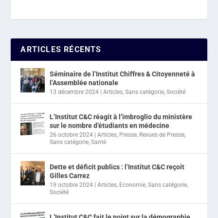
ARTICLES RÉCENTS
Séminaire de l’Institut Chiffres & Citoyenneté à
l’Assemblée nationale
13 décembre 2024
|
Articles
,
Sans catégorie
,
Société
L’Institut C&C réagit à l’imbroglio du ministère
sur le nombre d’étudiants en médecine
26 octobre 2024
|
Articles
,
Presse
,
Revues de Presse
,
Sans catégorie
,
Santé
Dette et déficit publics : l’Institut C&C reçoit
Gilles Carrez
19 octobre 2024
|
Articles
,
Economie
,
Sans catégorie
,
Société
L’Institut C&C fait le point sur la démographie