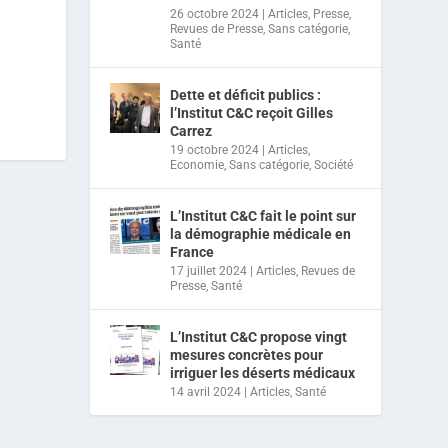
26 octobre 2024
|
Articles
,
Presse
,
Revues de Presse
,
Sans catégorie
,
Santé
Dette et déficit publics :
l’Institut C&C reçoit Gilles
Carrez
19 octobre 2024
|
Articles
,
Economie
,
Sans catégorie
,
Société
L’Institut C&C fait le point sur
la démographie médicale en
France
17 juillet 2024
|
Articles
,
Revues de
Presse
,
Santé
L’Institut C&C propose vingt
mesures concrètes pour
irriguer les déserts médicaux
14 avril 2024
|
Articles
,
Santé