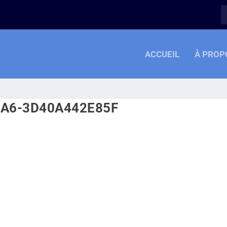
ACCUEIL
À PROP
7A6-3D40A442E85F