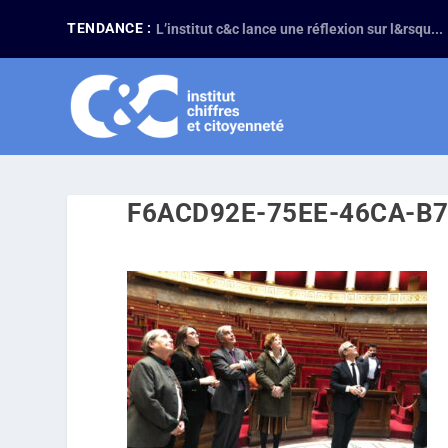
TENDANCE :
L’institut c&c lance une réflexion sur l&rsqu...
F6ACD92E-75EE-46CA-B