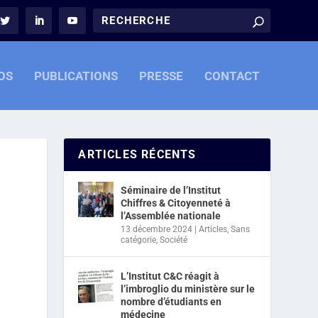
OS
PUBLICATIONS
PRESSE
CONTACT
ARTICLES RÉCENTS
Séminaire de l’Institut
Chiffres & Citoyenneté à
l’Assemblée nationale
13 décembre 2024
|
Articles
,
Sans
catégorie
,
Société
L’Institut C&C réagit à
l’imbroglio du ministère sur le
nombre d’étudiants en
médecine