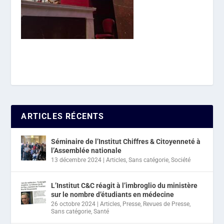
ARTICLES RÉCENTS
Séminaire de l’Institut Chiffres & Citoyenneté à
l’Assemblée nationale
13 décembre 2024
|
Articles
,
Sans catégorie
,
Société
L’Institut C&C réagit à l’imbroglio du ministère
sur le nombre d’étudiants en médecine
26 octobre 2024
|
Articles
,
Presse
,
Revues de Presse
,
Sans catégorie
,
Santé