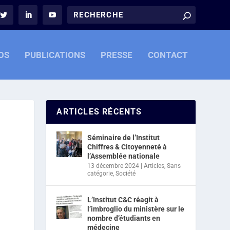
OS
PUBLICATIONS
PRESSE
CONTACT
ARTICLES RÉCENTS
Séminaire de l’Institut
Chiffres & Citoyenneté à
l’Assemblée nationale
13 décembre 2024
|
Articles
,
Sans
catégorie
,
Société
L’Institut C&C réagit à
l’imbroglio du ministère sur le
nombre d’étudiants en
médecine