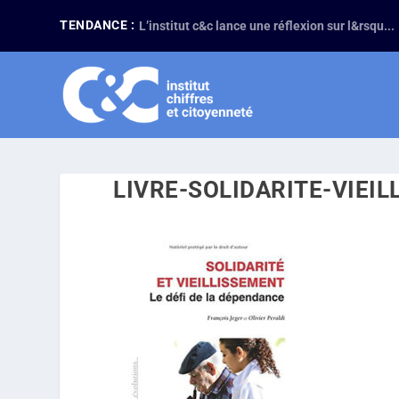
TENDANCE :
L’institut c&c lance une réflexion sur l&rsqu...
LIVRE-SOLIDARITE-VIEI