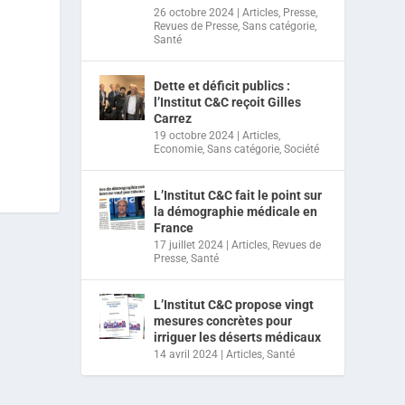
26 octobre 2024
|
Articles
,
Presse
,
Revues de Presse
,
Sans catégorie
,
Santé
Dette et déficit publics :
l’Institut C&C reçoit Gilles
Carrez
19 octobre 2024
|
Articles
,
Economie
,
Sans catégorie
,
Société
L’Institut C&C fait le point sur
la démographie médicale en
France
17 juillet 2024
|
Articles
,
Revues de
Presse
,
Santé
L’Institut C&C propose vingt
mesures concrètes pour
irriguer les déserts médicaux
14 avril 2024
|
Articles
,
Santé