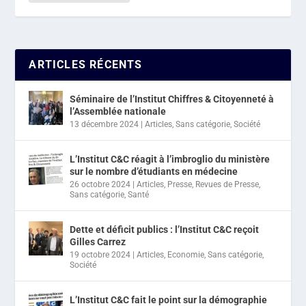
ARTICLES RÉCENTS
Séminaire de l’Institut Chiffres & Citoyenneté à
l’Assemblée nationale
13 décembre 2024
|
Articles
,
Sans catégorie
,
Société
L’Institut C&C réagit à l’imbroglio du ministère
sur le nombre d’étudiants en médecine
26 octobre 2024
|
Articles
,
Presse
,
Revues de Presse
,
Sans catégorie
,
Santé
Dette et déficit publics : l’Institut C&C reçoit
Gilles Carrez
19 octobre 2024
|
Articles
,
Economie
,
Sans catégorie
,
Société
L’Institut C&C fait le point sur la démographie