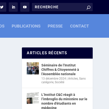
OS
PUBLICATIONS
PRESSE
CONTACT
ARTICLES RÉCENTS
Séminaire de l’Institut
Chiffres & Citoyenneté à
l’Assemblée nationale
13 décembre 2024
|
Articles
,
Sans
catégorie
,
Société
L’Institut C&C réagit à
l’imbroglio du ministère sur le
nombre d’étudiants en
médecine