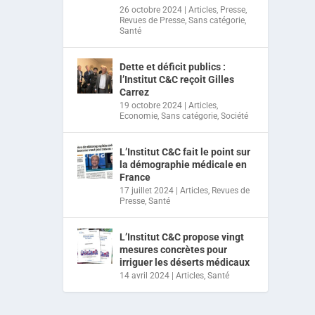
26 octobre 2024
|
Articles
,
Presse
,
Revues de Presse
,
Sans catégorie
,
Santé
Dette et déficit publics :
l’Institut C&C reçoit Gilles
Carrez
19 octobre 2024
|
Articles
,
Economie
,
Sans catégorie
,
Société
L’Institut C&C fait le point sur
la démographie médicale en
France
17 juillet 2024
|
Articles
,
Revues de
Presse
,
Santé
L’Institut C&C propose vingt
mesures concrètes pour
irriguer les déserts médicaux
14 avril 2024
|
Articles
,
Santé