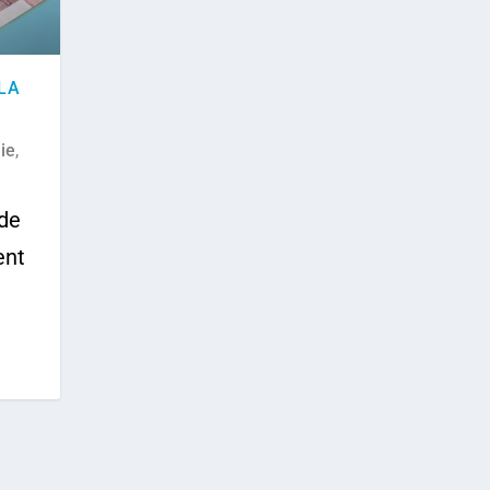
 LA
ie
,
 de
ent