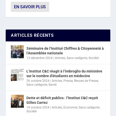
EN SAVOIR PLUS
ARTICLES RÉCENTS
Séminaire de l’Institut Chiffres & Citoyenneté à
l’Assemblée nationale
13 décembre 2024
|
Articles
,
Sans catégorie
,
Société
L’Institut C&C réagit à l’imbroglio du ministère
sur le nombre d’étudiants en médecine
26 octobre 2024
|
Articles
,
Presse
,
Revues de Presse
,
Sans catégorie
,
Santé
Dette et déficit publics : l’Institut C&C reçoit
Gilles Carrez
19 octobre 2024
|
Articles
,
Economie
,
Sans catégorie
,
Société