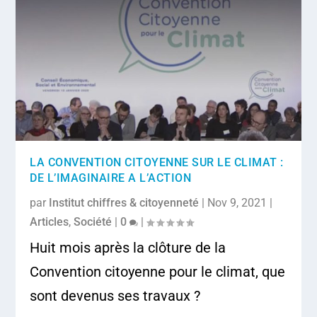
LA CONVENTION CITOYENNE SUR LE CLIMAT :
DE L’IMAGINAIRE A L’ACTION
par
Institut chiffres & citoyenneté
|
Nov 9, 2021
|
Articles
,
Société
|
0
|
Huit mois après la clôture de la
Convention citoyenne pour le climat, que
sont devenus ses travaux ?