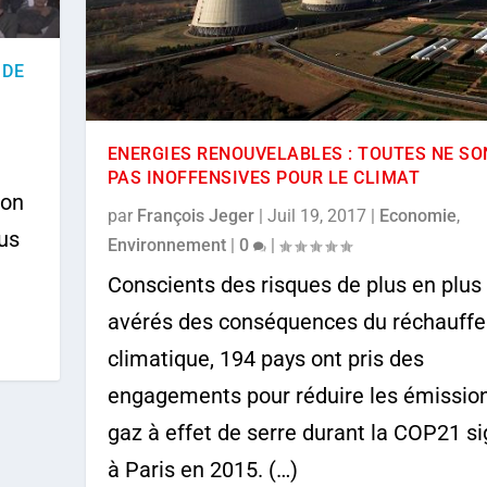
 DE
ENERGIES RENOUVELABLES : TOUTES NE SO
PAS INOFFENSIVES POUR LE CLIMAT
ion
par
François Jeger
|
Juil 19, 2017
|
Economie
,
nus
Environnement
|
0
|
Conscients des risques de plus en plus
avérés des conséquences du réchauff
climatique, 194 pays ont pris des
engagements pour réduire les émissio
gaz à effet de serre durant la COP21 s
à Paris en 2015. (…)