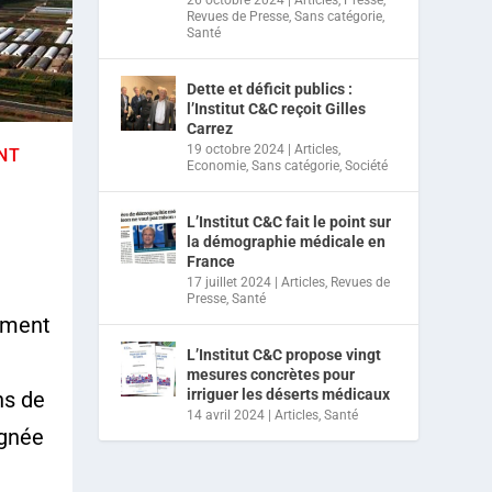
Revues de Presse
,
Sans catégorie
,
Santé
Dette et déficit publics :
l’Institut C&C reçoit Gilles
Carrez
19 octobre 2024
|
Articles
,
NT
Economie
,
Sans catégorie
,
Société
L’Institut C&C fait le point sur
la démographie médicale en
France
17 juillet 2024
|
Articles
,
Revues de
Presse
,
Santé
ement
L’Institut C&C propose vingt
mesures concrètes pour
irriguer les déserts médicaux
ns de
14 avril 2024
|
Articles
,
Santé
ignée