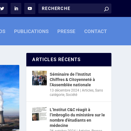
OS
PUBLICATIONS
PRESSE
CONTACT
ARTICLES RÉCENTS
Séminaire de l’Institut
Chiffres & Citoyenneté à
l’Assemblée nationale
13 décembre 2024
|
Articles
,
Sans
catégorie
,
Société
L’Institut C&C réagit à
l’imbroglio du ministère sur le
nombre d’étudiants en
médecine
26 octobre 2024
|
Articles
,
Presse
,