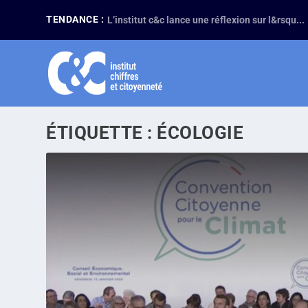
TENDANCE :
L’institut c&c lance une réflexion sur l&rsqu...
ÉTIQUETTE :
ÉCOLOGIE