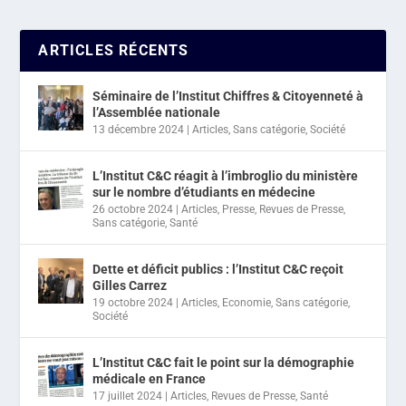
ARTICLES RÉCENTS
Séminaire de l’Institut Chiffres & Citoyenneté à
l’Assemblée nationale
13 décembre 2024
|
Articles
,
Sans catégorie
,
Société
L’Institut C&C réagit à l’imbroglio du ministère
sur le nombre d’étudiants en médecine
26 octobre 2024
|
Articles
,
Presse
,
Revues de Presse
,
Sans catégorie
,
Santé
Dette et déficit publics : l’Institut C&C reçoit
Gilles Carrez
19 octobre 2024
|
Articles
,
Economie
,
Sans catégorie
,
Société
L’Institut C&C fait le point sur la démographie
médicale en France
17 juillet 2024
|
Articles
,
Revues de Presse
,
Santé