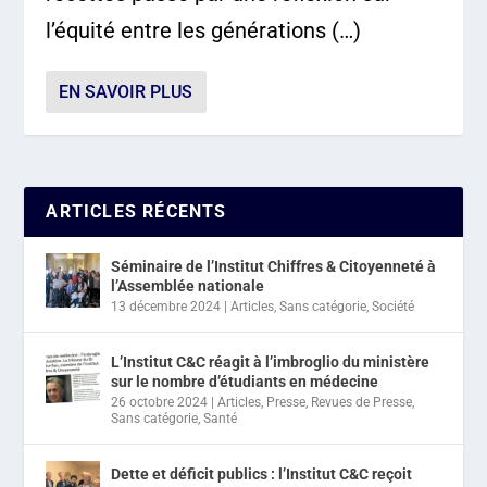
l’équité entre les générations (…)
EN SAVOIR PLUS
ARTICLES RÉCENTS
Séminaire de l’Institut Chiffres & Citoyenneté à
l’Assemblée nationale
13 décembre 2024
|
Articles
,
Sans catégorie
,
Société
L’Institut C&C réagit à l’imbroglio du ministère
sur le nombre d’étudiants en médecine
26 octobre 2024
|
Articles
,
Presse
,
Revues de Presse
,
Sans catégorie
,
Santé
Dette et déficit publics : l’Institut C&C reçoit