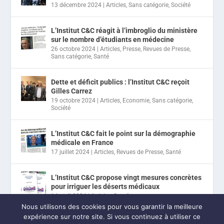
13 décembre 2024
|
Articles
,
Sans catégorie
,
Société
L’Institut C&C réagit à l’imbroglio du ministère
sur le nombre d’étudiants en médecine
26 octobre 2024
|
Articles
,
Presse
,
Revues de Presse
,
Sans catégorie
,
Santé
Dette et déficit publics : l’Institut C&C reçoit
Gilles Carrez
19 octobre 2024
|
Articles
,
Economie
,
Sans catégorie
,
Société
L’Institut C&C fait le point sur la démographie
médicale en France
17 juillet 2024
|
Articles
,
Revues de Presse
,
Santé
L’Institut C&C propose vingt mesures concrètes
pour irriguer les déserts médicaux
14 avril 2024
|
Articles
,
Santé
Nous utilisons des cookies pour vous garantir la meilleure
expérience sur notre site. Si vous continuez à utiliser ce