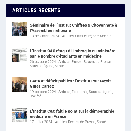
ARTICLES RÉCENTS
Séminaire de l’Institut Chiffres & Citoyenneté à
l’Assemblée nationale
13 décembre 2024
|
Articles
,
Sans catégorie
,
Société
L’Institut C&C réagit à l’imbroglio du ministère
sur le nombre d’étudiants en médecine
26 octobre 2024
|
Articles
,
Presse
,
Revues de Presse
,
Sans catégorie
,
Santé
Dette et déficit publics : l’Institut C&C reçoit
Gilles Carrez
19 octobre 2024
|
Articles
,
Economie
,
Sans catégorie
,
Société
L’Institut C&C fait le point sur la démographie
médicale en France
17 juillet 2024
|
Articles
,
Revues de Presse
,
Santé