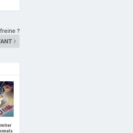
freine ?
VANT
imiter
ionnels