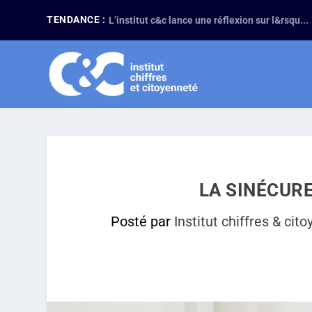
TENDANCE :
L’institut c&c lance une réflexion sur l&rsqu...
LA SINÉCUR
Posté par
Institut chiffres & cit