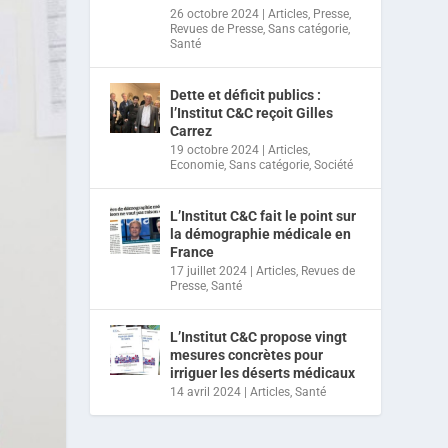
26 octobre 2024
|
Articles
,
Presse
,
Revues de Presse
,
Sans catégorie
,
Santé
Dette et déficit publics :
l’Institut C&C reçoit Gilles
Carrez
19 octobre 2024
|
Articles
,
Economie
,
Sans catégorie
,
Société
L’Institut C&C fait le point sur
la démographie médicale en
France
17 juillet 2024
|
Articles
,
Revues de
Presse
,
Santé
L’Institut C&C propose vingt
mesures concrètes pour
irriguer les déserts médicaux
14 avril 2024
|
Articles
,
Santé