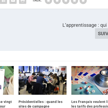
TAUX:
L’apprentissage : qui 
SUI
se vingt
Présidentielles : quand les
Les Français veulent l
our
sites de campagne
les tarifs des profess