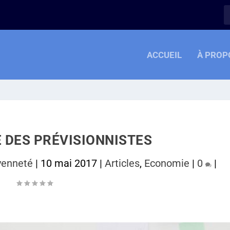
ACCUEIL
À PROP
E DES PRÉVISIONNISTES
oyenneté
|
10 mai 2017
|
Articles
,
Economie
|
0
|