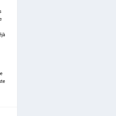
s
e
éjà
te
ste