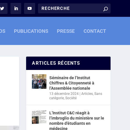
OS
PUBLICATIONS
PRESSE
CONTACT
ARTICLES RÉCENTS
Séminaire de l’Institut
Chiffres & Citoyenneté à
l’Assemblée nationale
13 décembre 2024
|
Articles
,
Sans
catégorie
,
Société
L’Institut C&C réagit à
l’imbroglio du ministère sur le
nombre d’étudiants en
médecine