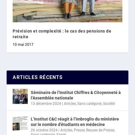
Prévision et complexité : le cas des pensions de
retraite
10 mai 2017
ARTICLES RÉCENTS
Séminaire de l’Institut Chiffres & Citoyenneté à
l’Assemblée nationale
13 décembre 2024
|
Articles
,
Sans catégorie
,
Société
L’Institut C&C réagit à l’imbroglio du ministère
sur le nombre d’étudiants en médecine
26 octobre 2024
|
Articles
,
Presse
,
Revues de Presse
,
Sans catégorie
,
Santé