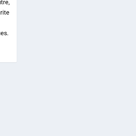
tre,
rite
ues.