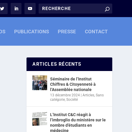
OS
PUBLICATIONS
PRESSE
CONTACT
ARTICLES RÉCENTS
Séminaire de l’Institut
Chiffres & Citoyenneté à
l’Assemblée nationale
13 décembre 2024
|
Articles
,
Sans
catégorie
,
Société
L’Institut C&C réagit à
l’imbroglio du ministère sur le
nombre d’étudiants en
médecine