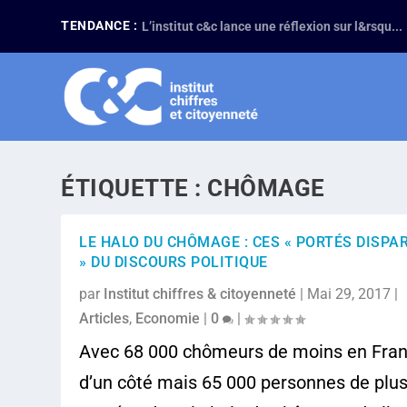
TENDANCE :
L’institut c&c lance une réflexion sur l&rsqu...
ÉTIQUETTE :
CHÔMAGE
LE HALO DU CHÔMAGE : CES « PORTÉS DISPA
» DU DISCOURS POLITIQUE
par
Institut chiffres & citoyenneté
|
Mai 29, 2017
|
Articles
,
Economie
|
0
|
Avec 68 000 chômeurs de moins en Fra
d’un côté mais 65 000 personnes de plu