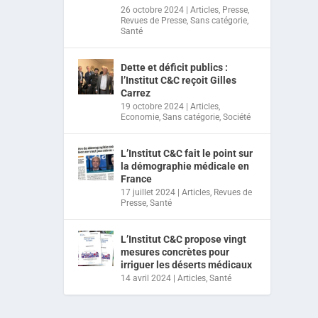
26 octobre 2024
|
Articles
,
Presse
,
Revues de Presse
,
Sans catégorie
,
Santé
Dette et déficit publics :
l’Institut C&C reçoit Gilles
Carrez
19 octobre 2024
|
Articles
,
Economie
,
Sans catégorie
,
Société
L’Institut C&C fait le point sur
la démographie médicale en
France
17 juillet 2024
|
Articles
,
Revues de
Presse
,
Santé
L’Institut C&C propose vingt
mesures concrètes pour
irriguer les déserts médicaux
14 avril 2024
|
Articles
,
Santé