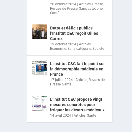
26 octobre 2024
|
Articles
,
Presse
,
Revues de Presse
,
Sans catégorie
,
Santé
Dette et déficit publics :
l’Institut C&C reçoit Gilles
Carrez
19 octobre 2024
|
Articles
,
Economie
,
Sans catégorie
,
Société
L’Institut C&C fait le point sur
la démographie médicale en
France
17 juillet 2024
|
Articles
,
Revues de
Presse
,
Santé
L’Institut C&C propose vingt
mesures concrètes pour
irriguer les déserts médicaux
14 avril 2024
|
Articles
,
Santé