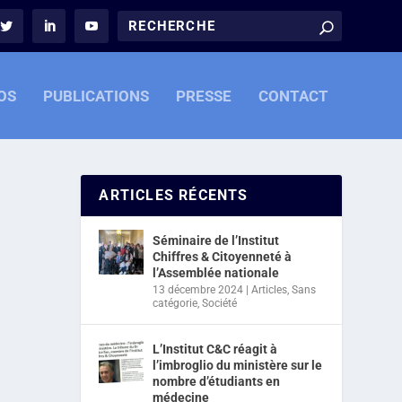
OS
PUBLICATIONS
PRESSE
CONTACT
ARTICLES RÉCENTS
Séminaire de l’Institut
Chiffres & Citoyenneté à
l’Assemblée nationale
13 décembre 2024
|
Articles
,
Sans
catégorie
,
Société
L’Institut C&C réagit à
l’imbroglio du ministère sur le
nombre d’étudiants en
médecine