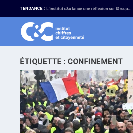
TENDANCE :
L’institut c&c lance une réflexion sur l&rsqu...
ÉTIQUETTE :
CONFINEMENT