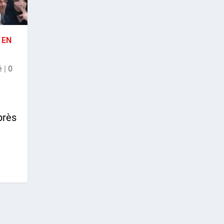
 EN
é
|
0
près