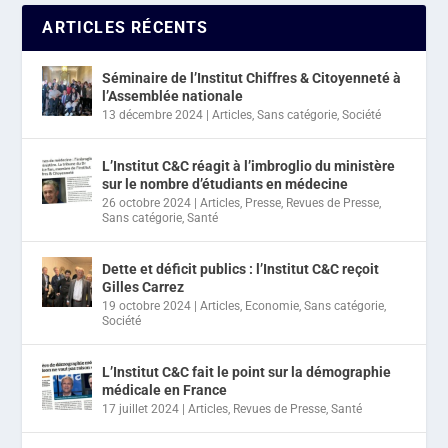
ARTICLES RÉCENTS
Séminaire de l’Institut Chiffres & Citoyenneté à
l’Assemblée nationale
13 décembre 2024
|
Articles
,
Sans catégorie
,
Société
L’Institut C&C réagit à l’imbroglio du ministère
sur le nombre d’étudiants en médecine
26 octobre 2024
|
Articles
,
Presse
,
Revues de Presse
,
Sans catégorie
,
Santé
Dette et déficit publics : l’Institut C&C reçoit
Gilles Carrez
19 octobre 2024
|
Articles
,
Economie
,
Sans catégorie
,
Société
L’Institut C&C fait le point sur la démographie
médicale en France
17 juillet 2024
|
Articles
,
Revues de Presse
,
Santé