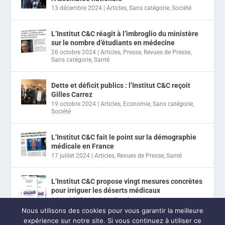
13 décembre 2024
|
Articles
,
Sans catégorie
,
Société
L’Institut C&C réagit à l’imbroglio du ministère
sur le nombre d’étudiants en médecine
26 octobre 2024
|
Articles
,
Presse
,
Revues de Presse
,
Sans catégorie
,
Santé
Dette et déficit publics : l’Institut C&C reçoit
Gilles Carrez
19 octobre 2024
|
Articles
,
Economie
,
Sans catégorie
,
Société
L’Institut C&C fait le point sur la démographie
médicale en France
17 juillet 2024
|
Articles
,
Revues de Presse
,
Santé
L’Institut C&C propose vingt mesures concrètes
pour irriguer les déserts médicaux
14 avril 2024
|
Articles
,
Santé
Nous utilisons des cookies pour vous garantir la meilleure
expérience sur notre site. Si vous continuez à utiliser ce