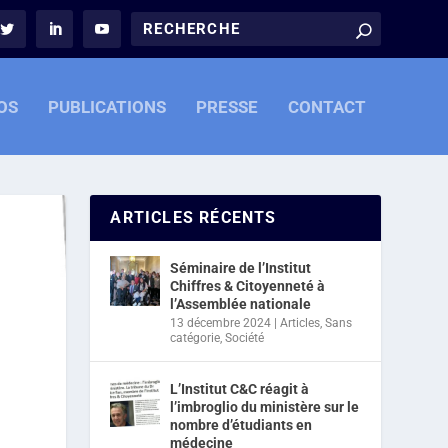
OS
PUBLICATIONS
PRESSE
CONTACT
ARTICLES RÉCENTS
Séminaire de l’Institut
Chiffres & Citoyenneté à
l’Assemblée nationale
13 décembre 2024
|
Articles
,
Sans
catégorie
,
Société
L’Institut C&C réagit à
l’imbroglio du ministère sur le
nombre d’étudiants en
médecine