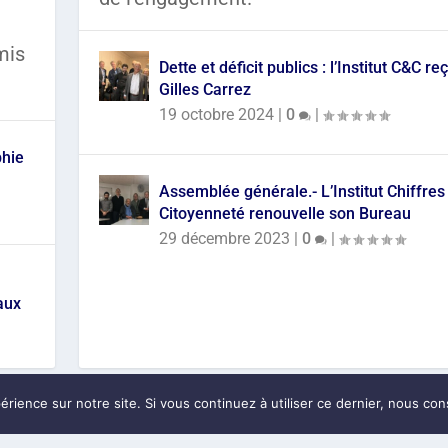
mis
Dette et déficit publics : l’Institut C&C reç
Gilles Carrez
19 octobre 2024
|
0
|
phie
Assemblée générale.- L’Institut Chiffres
Citoyenneté renouvelle son Bureau
29 décembre 2023
|
0
|
aux
érience sur notre site. Si vous continuez à utiliser ce dernier, nous co