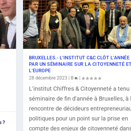
BRUXELLES.- L’INSTITUT C&C CLÔT L’ANNÉE
PAR UN SÉMINAIRE SUR LA CITOYENNETÉ E
L’EUROPE
28 décembre 2023
|
0
|
REÇOIT GILLES CARR...
RAPHIE MÉDICALE EN ...
NCRÈTES POUR IRRIGUER LES D...
 & CITOYENNETÉ RENO...
23 PAR UN S...
C&C REÇOIT LE CONS...
ION DU CLIMAT EN SUSPENS
L'institut Chiffres & Citoyenneté a tenu
re 2024
t 2024
2024
bre 2023
bre 2023
bre 2023
mbre 2023
mbre 2023
|
|
Articles
Articles
|
Articles
|
|
|
|
|
Articles
Europe
Articles
Articles
Articles
,
Santé
,
Revues de Presse
,
Economie
,
,
,
,
,
Société
Société
Sans catégorie
Sans catégorie
Environnement
|
0
|
|
|
,
Sans catégorie
0
0
|
|
,
Santé
,
,
,
Société
Société
Société
|
0
|
,
|
|
Société
0
0
0
|
|
|
|
|
0
|
séminaire de fin d'année à Bruxelles, à 
rencontre de décideurs entrepreneuria
politiques pour un point sur la prise en
s ?
compte des enjeux de citoyenneté dan