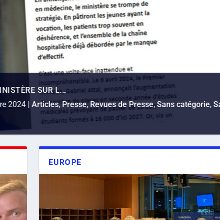
NISTÈRE SUR L...
NNETÉ À L’ASS...
re 2024
|
Articles
,
Presse
,
Revues de Presse
,
Sans catégorie
,
S
bre 2024
|
Articles
,
Sans catégorie
,
Société
|
0
|
EUROPE