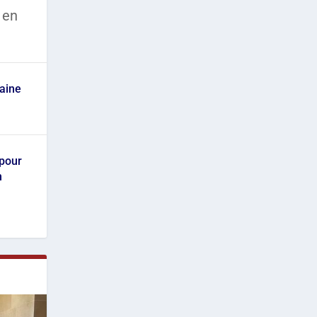
 en
caine
 pour
n