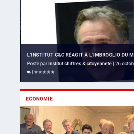
L’INSTITUT C&C RÉAGIT À L’IMBROGLIO DU MI
SÉMINAIRE DE L’INSTITUT CHIFFRES & CITOYE
Posté par
Institut chiffres & citoyenneté
|
26 octob
Posté par
|
Institut chiffres & citoyenneté
|
13 décem
ECONOMIE