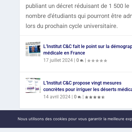
publiant un décret réduisant de 1 500 le
nombre d'étudiants qui pourront être ad
lors du prochain cycle universitaire.
L’Institut C&C fait le point sur la démogra
médicale en France
17 juillet 2024
|
0
|
L’Institut C&C propose vingt mesures
concrètes pour irriguer les déserts médic
14 avril 2024
|
0
|
Nous utilisons des cookies pour vous garantir la meilleure exp
Conçu par
Elegant Themes
| Propulsé par
WordPress