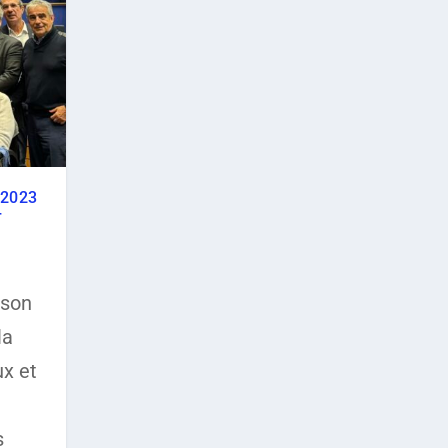
 2023
T
 son
la
ux et
s