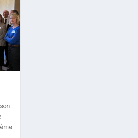
 son
e
thème