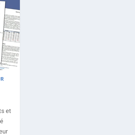
UR
ts et
té
eur