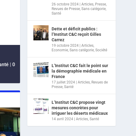
26 octobre 2024
|
Articles
,
Presse
,
Revues de Presse
,
Sans catégorie
,
Santé
Dette et déficit publics :
l’Institut C&C reçoit Gilles
Carrez
19 octobre 2024
|
Articles
,
Economie
,
Sans catégorie
,
Société
anté
|
0
L’Institut C&C fait le point sur
la démographie médicale en
France
17 juillet 2024
|
Articles
,
Revues de
Presse
,
Santé
L’Institut C&C propose vingt
mesures concrètes pour
irriguer les déserts médicaux
14 avril 2024
|
Articles
,
Santé