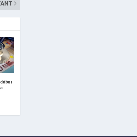
VANT
 débat
la