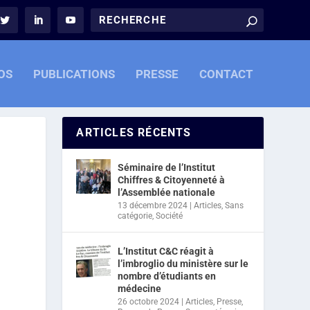
OS
PUBLICATIONS
PRESSE
CONTACT
ARTICLES RÉCENTS
Séminaire de l’Institut
Chiffres & Citoyenneté à
l’Assemblée nationale
13 décembre 2024
|
Articles
,
Sans
catégorie
,
Société
L’Institut C&C réagit à
l’imbroglio du ministère sur le
nombre d’étudiants en
médecine
26 octobre 2024
|
Articles
,
Presse
,