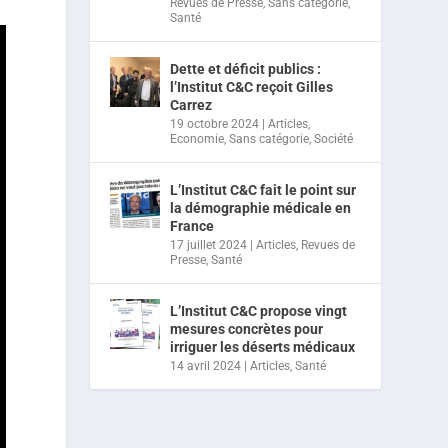
Revues de Presse
,
Sans catégorie
,
Santé
Dette et déficit publics :
l’Institut C&C reçoit Gilles
Carrez
19 octobre 2024
|
Articles
,
Economie
,
Sans catégorie
,
Société
L’Institut C&C fait le point sur
la démographie médicale en
France
17 juillet 2024
|
Articles
,
Revues de
Presse
,
Santé
L’Institut C&C propose vingt
mesures concrètes pour
irriguer les déserts médicaux
14 avril 2024
|
Articles
,
Santé