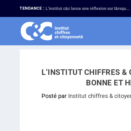
TENDANCE :
L’institut c&c lance une réflexion sur l&rsqu...
L’INSTITUT CHIFFRES 
BONNE ET H
Posté par
Institut chiffres & citoy