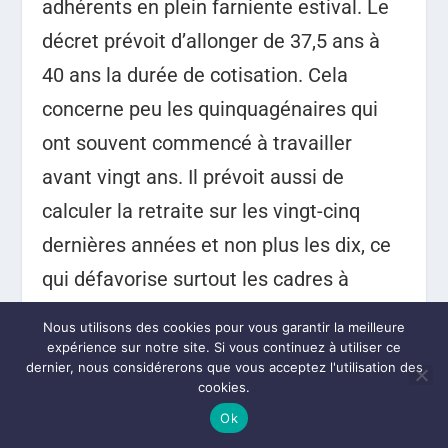
adhérents en plein farniente estival. Le
décret prévoit d’allonger de 37,5 ans à
40 ans la durée de cotisation. Cela
concerne peu les quinquagénaires qui
ont souvent commencé à travailler
avant vingt ans. Il prévoit aussi de
calculer la retraite sur les vingt-cinq
dernières années et non plus les dix, ce
qui défavorise surtout les cadres à
carrière ascendante. Enfin, et de
Nous utilisons des cookies pour vous garantir la meilleure
manière subtile, les salaires cotisés sont
expérience sur notre site. Si vous continuez à utiliser ce
dernier, nous considérerons que vous acceptez l'utilisation des
réévalués sur l’indice des prix et non sur
cookies.
celui des salaires, ce qui fera chuter le
Ok