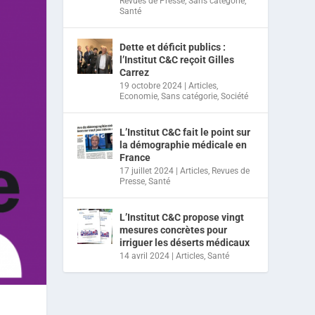
Revues de Presse
,
Sans catégorie
,
Santé
Dette et déficit publics :
l’Institut C&C reçoit Gilles
Carrez
19 octobre 2024
|
Articles
,
Economie
,
Sans catégorie
,
Société
L’Institut C&C fait le point sur
la démographie médicale en
France
17 juillet 2024
|
Articles
,
Revues de
Presse
,
Santé
L’Institut C&C propose vingt
mesures concrètes pour
irriguer les déserts médicaux
14 avril 2024
|
Articles
,
Santé