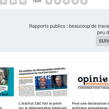
TAUX:
Rapports publics : beaucoup de trav
peu d
SUI
L’Institut C&C fait le point
Pour une déclaration 
ra
sur la démographie médicale
politique européenne