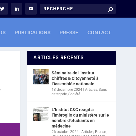
OS
PUBLICATIONS
PRESSE
CONTACT
ARTICLES RÉCENTS
Séminaire de l’Institut
Chiffres & Citoyenneté à
l’Assemblée nationale
13 décembre 2024
|
Articles
,
Sans
catégorie
,
Société
L’Institut C&C réagit à
l’imbroglio du ministère sur le
nombre d’étudiants en
médecine
26 octobre 2024
|
Articles
,
Presse
,