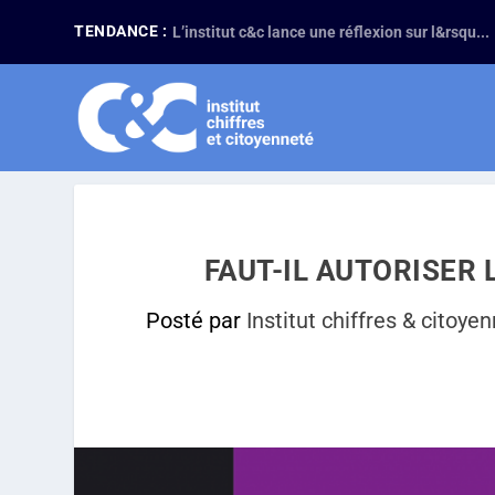
TENDANCE :
L’institut c&c lance une réflexion sur l&rsqu...
FAUT-IL AUTORISER 
Posté par
Institut chiffres & citoye