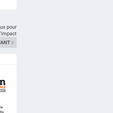
aux pour
’impact
VANT
de
 du