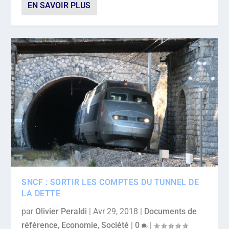
EN SAVOIR PLUS
SNCF : SORTIR LES COMPTES DU TUNNEL DE
LA DETTE
par
Olivier Peraldi
|
Avr 29, 2018
|
Documents de
référence
,
Economie
,
Société
|
0
|