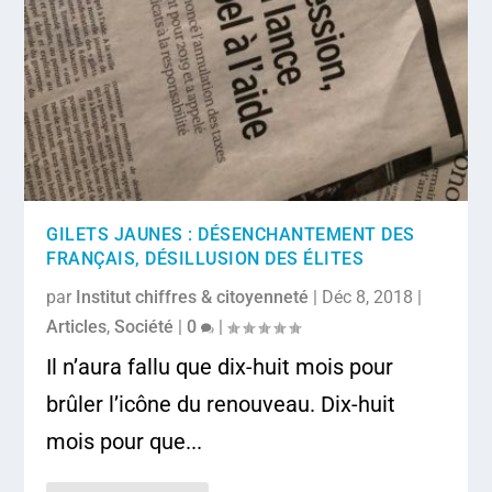
GILETS JAUNES : DÉSENCHANTEMENT DES
FRANÇAIS, DÉSILLUSION DES ÉLITES
par
Institut chiffres & citoyenneté
|
Déc 8, 2018
|
Articles
,
Société
|
0
|
Il n’aura fallu que dix-huit mois pour
brûler l’icône du renouveau. Dix-huit
mois pour que...