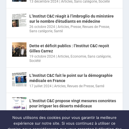
13 décembre 2024
|
Articles
,
Sans catégorie
,
Société
L’Institut C&C réagit à l’imbroglio du ministère
sur le nombre d’étudiants en médecine
26 octobre 2024
|
Articles
,
Presse
,
Revues de Presse
,
Sans catégorie
,
Santé
Dette et déficit publics : l’Institut C&C reçoit
Gilles Carrez
19 octobre 2024
|
Articles
,
Economie
,
Sans catégorie
,
Société
L’Institut C&C fait le point sur la démographie
médicale en France
17 juillet 2024
|
Articles
,
Revues de Presse
,
Santé
L’Institut C&C propose vingt mesures concrètes
pour irriguer les déserts médicaux
14 avril 2024
|
Articles
,
Santé
Nous utilisons des cookies pour vous garantir la meilleure
expérience sur notre site. Si vous continuez à utiliser ce