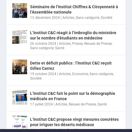
Séminaire de l’Institut Chiffres & Citoyenneté à
l’Assemblée nationale
13 décembre 2024
|
Articles
,
Sans catégorie
,
Société
L’Institut C&C réagit à l’imbroglio du ministère
sur le nombre d’étudiants en médecine
26 octobre 2024
|
Articles
,
Presse
,
Revues de Presse
,
Sans catégorie
,
Santé
Dette et déficit publics : l’Institut C&C reçoit
Gilles Carrez
19 octobre 2024
|
Articles
,
Economie
,
Sans catégorie
,
Société
L’Institut C&C fait le point sur la démographie
médicale en France
17 juillet 2024
|
Articles
,
Revues de Presse
,
Santé
L’Institut C&C propose vingt mesures concrètes
pour irriguer les déserts médicaux
14 avril 2024
|
Articles
,
Santé